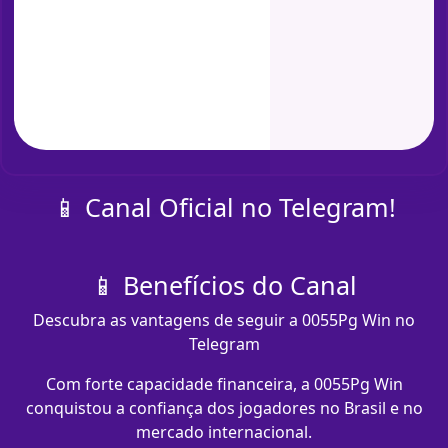
📱 Canal Oficial no Telegram!
📱 Benefícios do Canal
Descubra as vantagens de seguir a 0055Pg Win no
Telegram
Com forte capacidade financeira, a 0055Pg Win
conquistou a confiança dos jogadores no Brasil e no
mercado internacional.