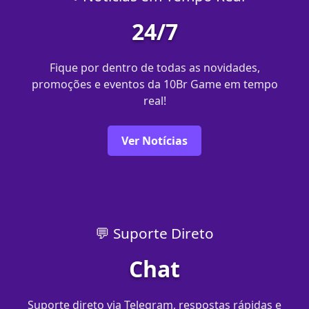
24/7
Fique por dentro de todas as novidades,
promoções e eventos da 10Br Game em tempo
real!
Ver Notícias
💬 Suporte Direto
Chat
Suporte direto via Telegram, respostas rápidas e