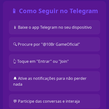
📱 Como Seguir no Telegram
📱 Baixe o app Telegram no seu dispositivo
🔍 Procure por "@10Br GameOficial"
👆 Toque em "Entrar" ou "Join"
🔔 Ative as notificações para não perder
nada
💬 Participe das conversas e interaja