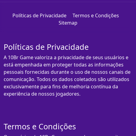
Políticas de Privacidade
Termos e Condições
Sitemap
Políticas de Privacidade
A 10Br Game valoriza a privacidade de seus usuários e
está empenhada em proteger todas as informações
pessoais fornecidas durante o uso de nossos canais de
comunicação. Todos os dados coletados são utilizados
exclusivamente para fins de melhoria contínua da
experiência de nossos jogadores.
Termos e Condições