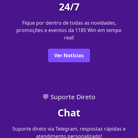
24/7
Fique por dentro de todas as novidades,
promoções e eventos da 1185 Win em tempo
real!
Ver Notícias
💬 Suporte Direto
Chat
Suporte direto via Telegram, respostas rápidas e
atendimento personalizado!