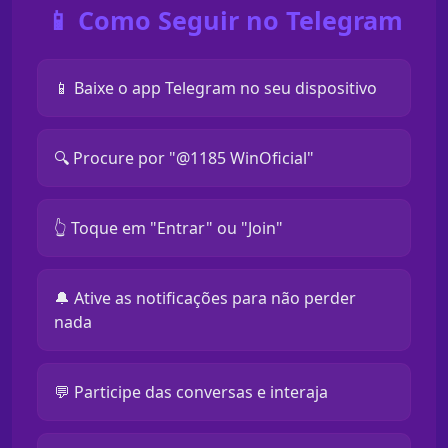
📱 Como Seguir no Telegram
📱 Baixe o app Telegram no seu dispositivo
🔍 Procure por "@1185 WinOficial"
👆 Toque em "Entrar" ou "Join"
🔔 Ative as notificações para não perder
nada
💬 Participe das conversas e interaja