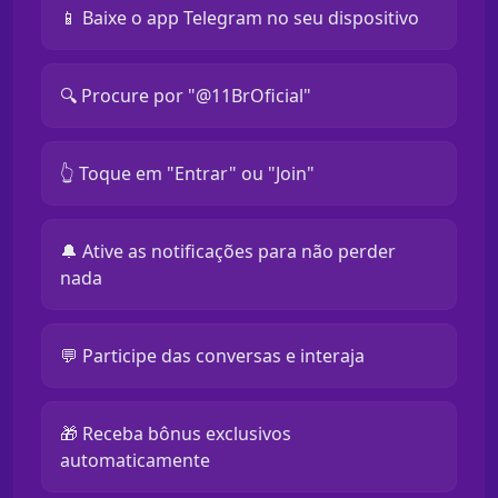
📱 Baixe o app Telegram no seu dispositivo
🔍 Procure por "@11BrOficial"
👆 Toque em "Entrar" ou "Join"
🔔 Ative as notificações para não perder
nada
💬 Participe das conversas e interaja
🎁 Receba bônus exclusivos
automaticamente