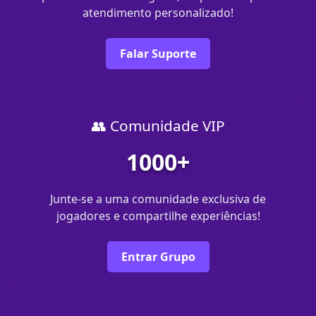
atendimento personalizado!
Falar Suporte
👥 Comunidade VIP
1000+
Junte-se a uma comunidade exclusiva de
jogadores e compartilhe experiências!
Entrar Grupo