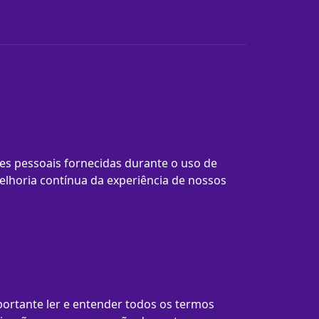
es pessoais fornecidas durante o uso de
elhoria contínua da experiência de nossos
ortante ler e entender todos os termos