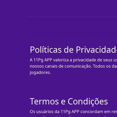
Políticas de Privacida
A 11Pg APP valoriza a privacidade de seus 
nossos canais de comunicação. Todos os dad
jogadores.
Termos e Condições
Os usuários da 11Pg APP concordam em resp