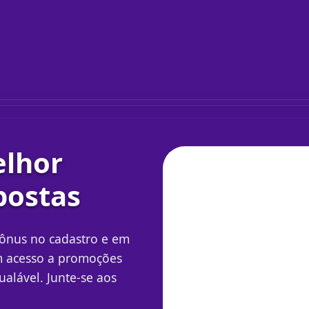
elhor
postas
ônus no cadastro e em
m acesso a promoções
ualável. Junte-se aos