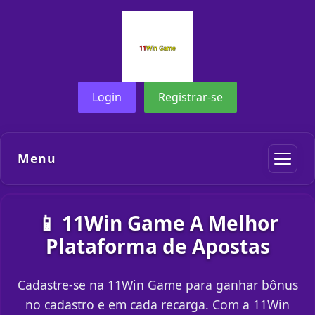
Login
Registrar-se
Menu
📱 11Win Game A Melhor
Plataforma de Apostas
Cadastre-se na 11Win Game para ganhar bônus
no cadastro e em cada recarga. Com a 11Win