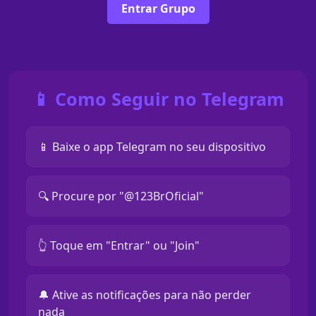
Entrar Grupo
📱 Como Seguir no Telegram
📱 Baixe o app Telegram no seu dispositivo
🔍 Procure por "@123BrOficial"
👆 Toque em "Entrar" ou "Join"
🔔 Ative as notificações para não perder
nada