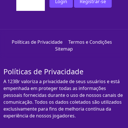
Login
Registrar-se
Políticas de Privacidade
Termos e Condições
Sitemap
Políticas de Privacidade
A 123Br valoriza a privacidade de seus usuários e está
empenhada em proteger todas as informações
pessoais fornecidas durante o uso de nossos canais de
comunicação. Todos os dados coletados são utilizados
exclusivamente para fins de melhoria contínua da
experiência de nossos jogadores.