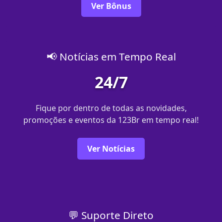
Ver Bônus
📢 Notícias em Tempo Real
24/7
Fique por dentro de todas as novidades,
promoções e eventos da 123Br em tempo real!
Ver Notícias
💬 Suporte Direto