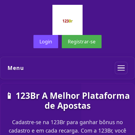
Login
Registrar-se
Menu
📱 123Br A Melhor Plataforma
de Apostas
Cadastre-se na 123Br para ganhar bônus no
cadastro e em cada recarga. Com a 123Br, você