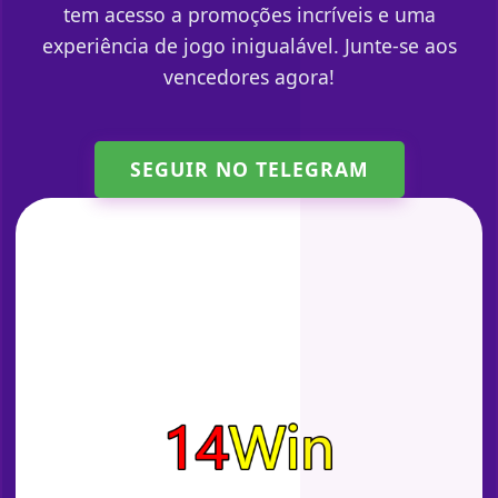
tem acesso a promoções incríveis e uma
experiência de jogo inigualável. Junte-se aos
vencedores agora!
SEGUIR NO TELEGRAM