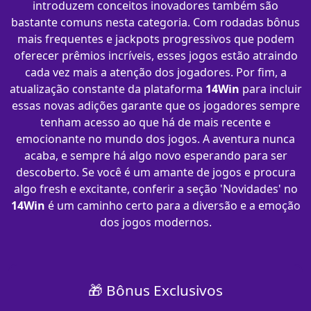
introduzem conceitos inovadores também são
bastante comuns nesta categoria. Com rodadas bônus
mais frequentes e jackpots progressivos que podem
oferecer prêmios incríveis, esses jogos estão atraindo
cada vez mais a atenção dos jogadores. Por fim, a
atualização constante da plataforma
14Win
para incluir
essas novas adições garante que os jogadores sempre
tenham acesso ao que há de mais recente e
emocionante no mundo dos jogos. A aventura nunca
acaba, e sempre há algo novo esperando para ser
descoberto. Se você é um amante de jogos e procura
algo fresh e excitante, conferir a seção 'Novidades' no
14Win
é um caminho certo para a diversão e a emoção
dos jogos modernos.
🎁 Bônus Exclusivos