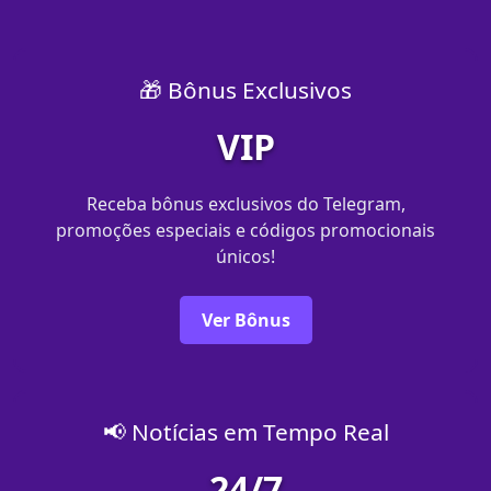
🎁 Bônus Exclusivos
VIP
Receba bônus exclusivos do Telegram,
promoções especiais e códigos promocionais
únicos!
Ver Bônus
📢 Notícias em Tempo Real
24/7