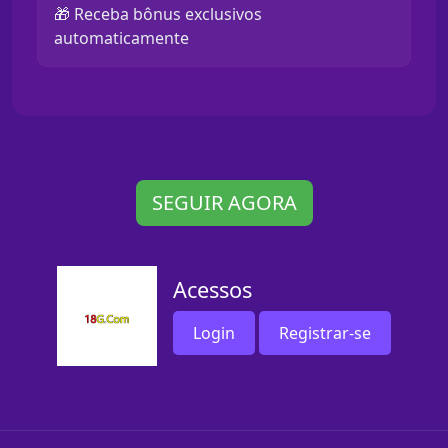
🎁 Receba bônus exclusivos
automaticamente
SEGUIR AGORA
Acessos
Login
Registrar-se