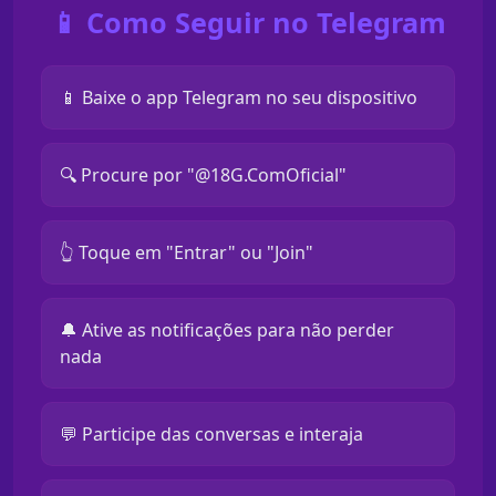
📱 Como Seguir no Telegram
📱 Baixe o app Telegram no seu dispositivo
🔍 Procure por "@18G.ComOficial"
👆 Toque em "Entrar" ou "Join"
🔔 Ative as notificações para não perder
nada
💬 Participe das conversas e interaja