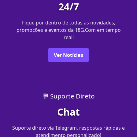
24/7
Fique por dentro de todas as novidades,
promoções e eventos da 18G.Com em tempo
real!
Ver Notícias
💬 Suporte Direto
Chat
Suporte direto via Telegram, respostas rápidas e
atendimento personalizado!