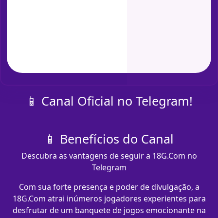
📱 Canal Oficial no Telegram!
📱 Benefícios do Canal
Descubra as vantagens de seguir a 18G.Com no
Telegram
Com sua forte presença e poder de divulgação, a
18G.Com atrai inúmeros jogadores experientes para
desfrutar de um banquete de jogos emocionante na