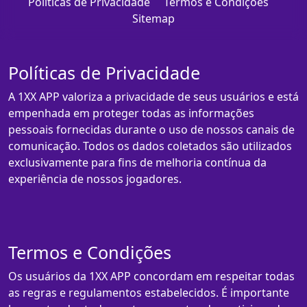
Políticas de Privacidade
Termos e Condições
Sitemap
Políticas de Privacidade
A 1XX APP valoriza a privacidade de seus usuários e está
empenhada em proteger todas as informações
pessoais fornecidas durante o uso de nossos canais de
comunicação. Todos os dados coletados são utilizados
exclusivamente para fins de melhoria contínua da
experiência de nossos jogadores.
Termos e Condições
Os usuários da 1XX APP concordam em respeitar todas
as regras e regulamentos estabelecidos. É importante