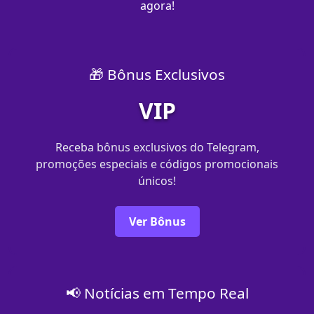
agora!
🎁 Bônus Exclusivos
VIP
Receba bônus exclusivos do Telegram,
promoções especiais e códigos promocionais
únicos!
Ver Bônus
📢 Notícias em Tempo Real