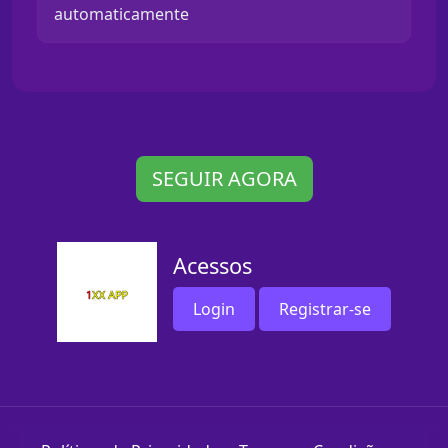
automaticamente
SEGUIR AGORA
Acessos
Login
Registrar-se