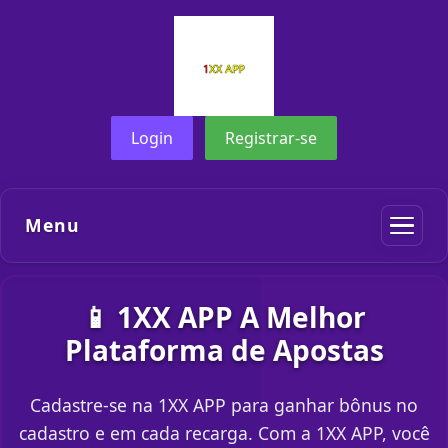
Login
Registrar-se
Menu
📱 1XX APP A Melhor
Plataforma de Apostas
Cadastre-se na 1XX APP para ganhar bônus no
cadastro e em cada recarga. Com a 1XX APP, você