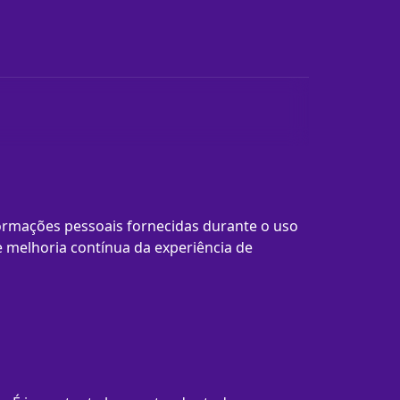
formações pessoais fornecidas durante o uso
e melhoria contínua da experiência de