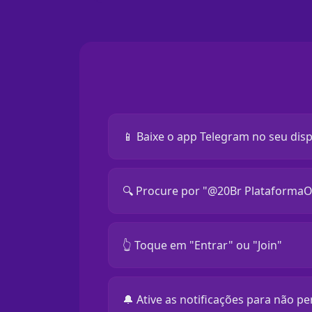
📱 Baixe o app Telegram no seu disp
🔍 Procure por "@20Br PlataformaOf
👆 Toque em "Entrar" ou "Join"
🔔 Ative as notificações para não p