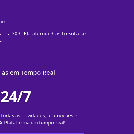
ram
 — a 20Br Plataforma Brasil resolve as
a.
cias em Tempo Real
24/7
e todas as novidades, promoções e
Br Plataforma em tempo real!