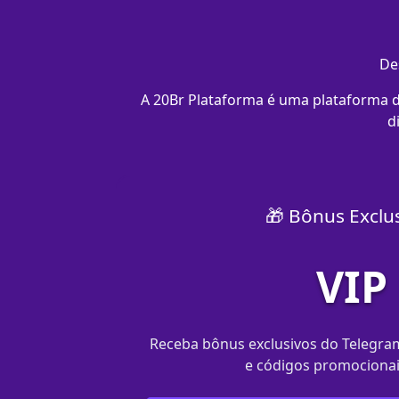
De
A 20Br Plataforma é uma plataforma de
d
🎁 Bônus Exclu
VIP
Receba bônus exclusivos do Telegra
e códigos promocionai