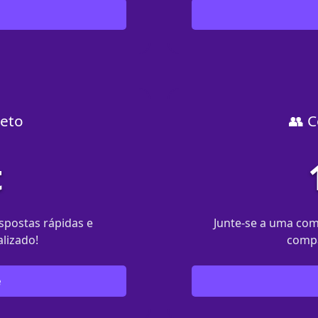
reto
👥 
t
espostas rápidas e
Junte-se a uma com
lizado!
compa
e