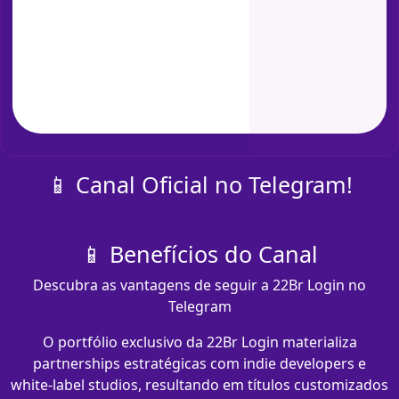
📱 Canal Oficial no Telegram!
📱 Benefícios do Canal
Descubra as vantagens de seguir a 22Br Login no
Telegram
O portfólio exclusivo da 22Br Login materializa
partnerships estratégicas com indie developers e
white-label studios, resultando em títulos customizados