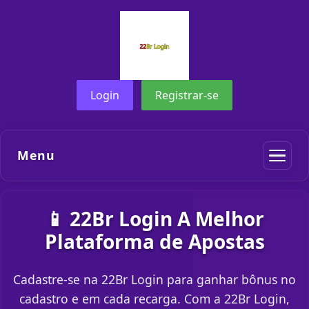
Login
Registrar-se
Menu
📱 22Br Login A Melhor
Plataforma de Apostas
Cadastre-se na 22Br Login para ganhar bônus no
cadastro e em cada recarga. Com a 22Br Login,