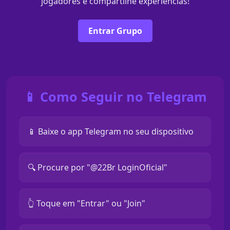
jogadores e compartilhe experiências!
Entrar Grupo
📱 Como Seguir no Telegram
📱 Baixe o app Telegram no seu dispositivo
🔍 Procure por "@22Br LoginOficial"
👆 Toque em "Entrar" ou "Join"