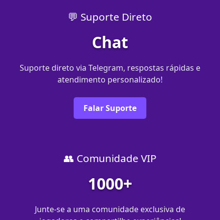
💬 Suporte Direto
Chat
Suporte direto via Telegram, respostas rápidas e
atendimento personalizado!
Falar Suporte
👥 Comunidade VIP
1000+
Junte-se a uma comunidade exclusiva de