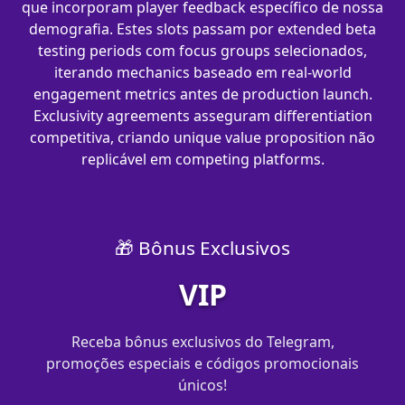
que incorporam player feedback específico de nossa
demografia. Estes slots passam por extended beta
testing periods com focus groups selecionados,
iterando mechanics baseado em real-world
engagement metrics antes de production launch.
Exclusivity agreements asseguram differentiation
competitiva, criando unique value proposition não
replicável em competing platforms.
🎁 Bônus Exclusivos
VIP
Receba bônus exclusivos do Telegram,
promoções especiais e códigos promocionais
únicos!