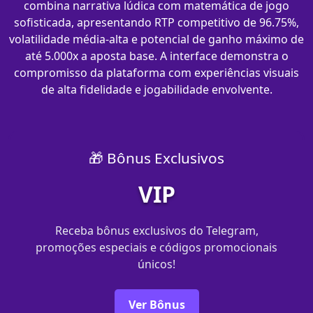
combina narrativa lúdica com matemática de jogo
sofisticada, apresentando RTP competitivo de 96.75%,
volatilidade média-alta e potencial de ganho máximo de
até 5.000x a aposta base. A interface demonstra o
compromisso da plataforma com experiências visuais
de alta fidelidade e jogabilidade envolvente.
🎁 Bônus Exclusivos
VIP
Receba bônus exclusivos do Telegram,
promoções especiais e códigos promocionais
únicos!
Ver Bônus