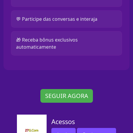
💬 Participe das conversas e interaja
🎁 Receba bônus exclusivos
automaticamente
SEGUIR AGORA
Acessos