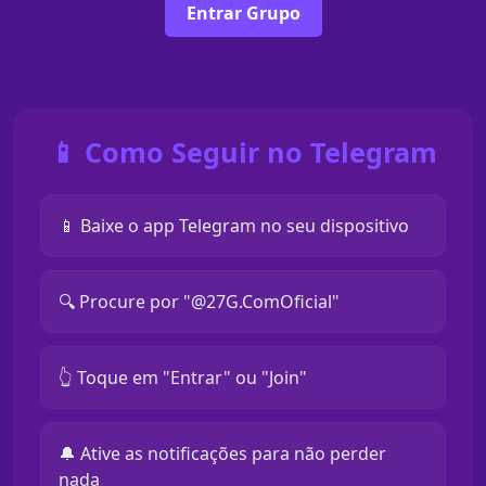
Entrar Grupo
📱 Como Seguir no Telegram
📱 Baixe o app Telegram no seu dispositivo
🔍 Procure por "@27G.ComOficial"
👆 Toque em "Entrar" ou "Join"
🔔 Ative as notificações para não perder
nada