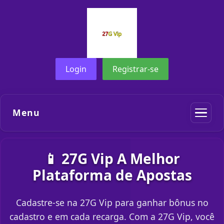
Login
Registrar-se
Menu
📱 27G Vip A Melhor
Plataforma de Apostas
Cadastre-se na 27G Vip para ganhar bônus no
cadastro e em cada recarga. Com a 27G Vip, você