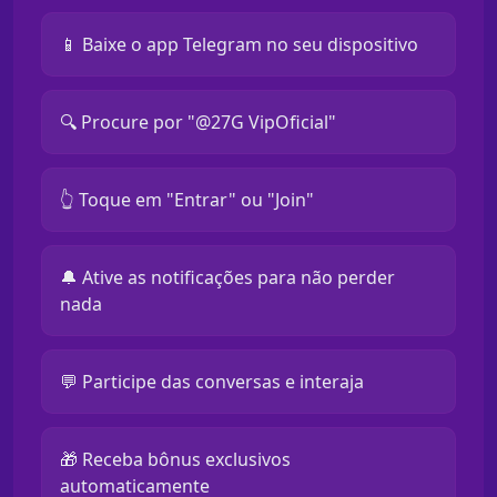
📱 Baixe o app Telegram no seu dispositivo
🔍 Procure por "@27G VipOficial"
👆 Toque em "Entrar" ou "Join"
🔔 Ative as notificações para não perder
nada
💬 Participe das conversas e interaja
🎁 Receba bônus exclusivos
automaticamente