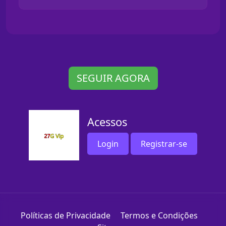
SEGUIR AGORA
Acessos
Login
Registrar-se
Políticas de Privacidade
Termos e Condições