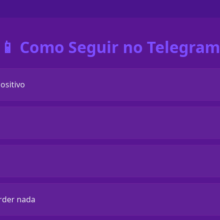
📱 Como Seguir no Telegram
ositivo
erder nada