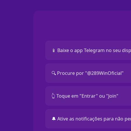
📱 Baixe o app Telegram no seu disp
🔍 Procure por "@289WinOficial"
👆 Toque em "Entrar" ou "Join"
🔔 Ative as notificações para não p