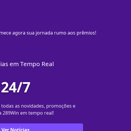
comece agora sua jornada rumo aos prêmios!
cias em Tempo Real
24/7
e todas as novidades, promoções e
a 289Win em tempo real!
Ver Notícias