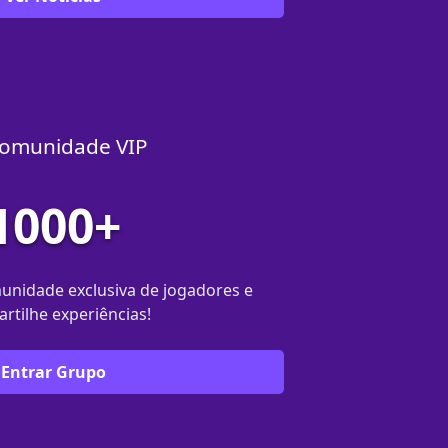
Comunidade VIP
1000+
unidade exclusiva de jogadores e
rtilhe experiências!
Entrar Grupo