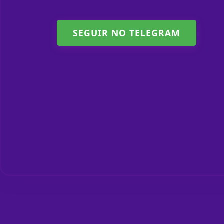
SEGUIR NO TELEGRAM