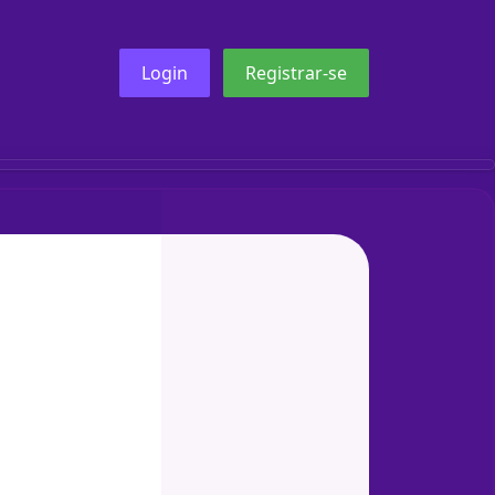
Login
Registrar-se