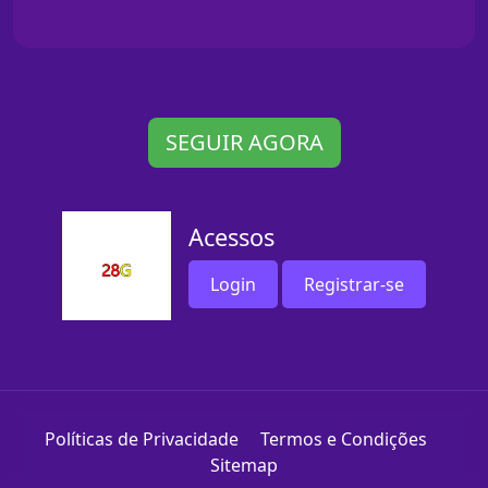
SEGUIR AGORA
Acessos
Login
Registrar-se
Políticas de Privacidade
Termos e Condições
Sitemap