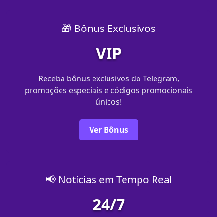
🎁 Bônus Exclusivos
VIP
Receba bônus exclusivos do Telegram,
promoções especiais e códigos promocionais
únicos!
Ver Bônus
📢 Notícias em Tempo Real
24/7