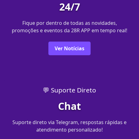
24/7
Fique por dentro de todas as novidades,
promoções e eventos da 28R APP em tempo real!
Ver Notícias
💬 Suporte Direto
Chat
Suporte direto via Telegram, respostas rápidas e
atendimento personalizado!