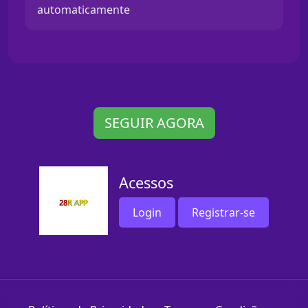
automaticamente
SEGUIR AGORA
Acessos
Login
Registrar-se