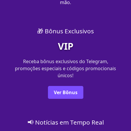
mão.
🎁 Bônus Exclusivos
VIP
Receba bônus exclusivos do Telegram,
promoções especiais e códigos promocionais
únicos!
Ver Bônus
📢 Notícias em Tempo Real