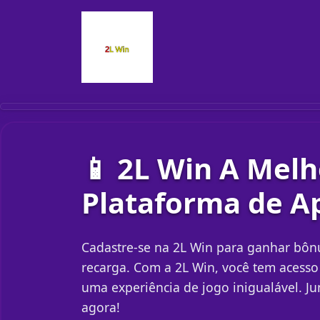
📱 2L Win A Melh
Plataforma de A
Cadastre-se na 2L Win para ganhar bôn
recarga. Com a 2L Win, você tem acesso
uma experiência de jogo inigualável. J
agora!