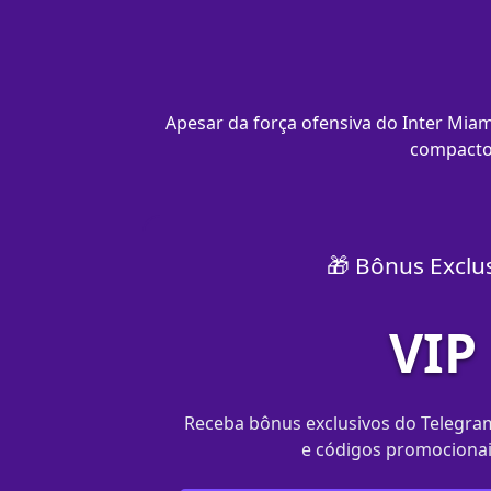
Apesar da força ofensiva do Inter Miam
compacto.
🎁 Bônus Exclu
VIP
Receba bônus exclusivos do Telegra
e códigos promocionai