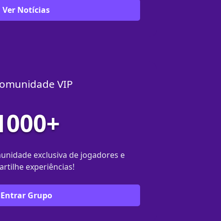
Ver Notícias
Comunidade VIP
1000+
unidade exclusiva de jogadores e
rtilhe experiências!
Entrar Grupo