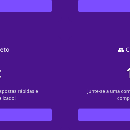
reto
👥 
t
espostas rápidas e
Junte-se a uma com
lizado!
compa
e