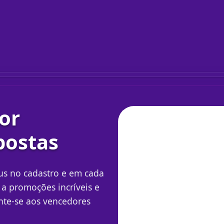
or
postas
us no cadastro e em cada
 a promoções incríveis e
unte-se aos vencedores