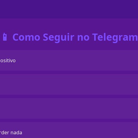
📱 Como Seguir no Telegram
ositivo
erder nada