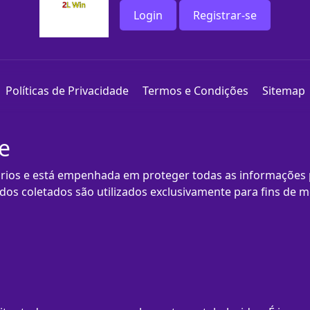
Login
Registrar-se
Políticas de Privacidade
Termos e Condições
Sitemap
de
uários e está empenhada em proteger todas as informações 
os coletados são utilizados exclusivamente para fins de m