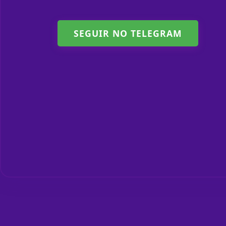
SEGUIR NO TELEGRAM