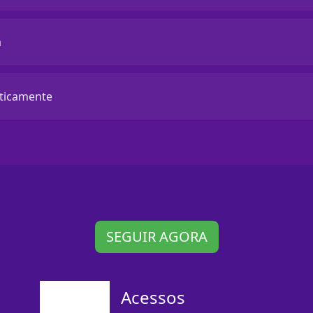
a
aticamente
SEGUIR AGORA
Acessos