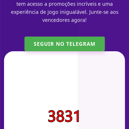
tem acesso a promoções incríveis e uma
experiência de jogo inigualável. Junte-se aos
vencedores agora!
SEGUIR NO TELEGRAM