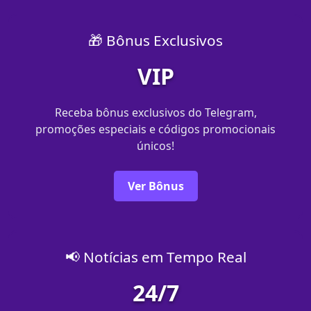
🎁 Bônus Exclusivos
VIP
Receba bônus exclusivos do Telegram,
promoções especiais e códigos promocionais
únicos!
Ver Bônus
📢 Notícias em Tempo Real
24/7