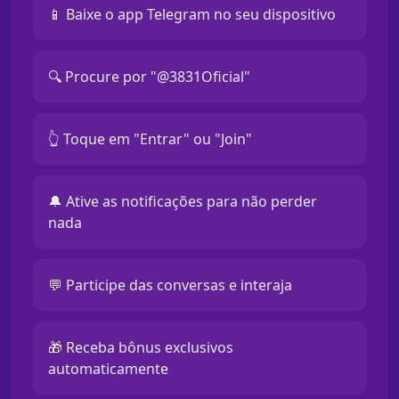
📱 Baixe o app Telegram no seu dispositivo
🔍 Procure por "@3831Oficial"
👆 Toque em "Entrar" ou "Join"
🔔 Ative as notificações para não perder
nada
💬 Participe das conversas e interaja
🎁 Receba bônus exclusivos
automaticamente