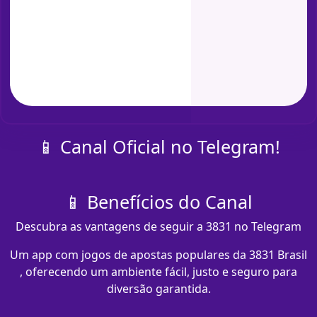
📱 Canal Oficial no Telegram!
📱 Benefícios do Canal
Descubra as vantagens de seguir a 3831 no Telegram
Um app com jogos de apostas populares da 3831 Brasil
, oferecendo um ambiente fácil, justo e seguro para
diversão garantida.