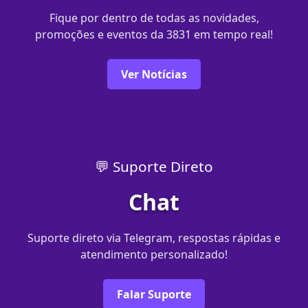
Fique por dentro de todas as novidades,
promoções e eventos da 3831 em tempo real!
Ver Notícias
💬 Suporte Direto
Chat
Suporte direto via Telegram, respostas rápidas e
atendimento personalizado!
Falar Suporte