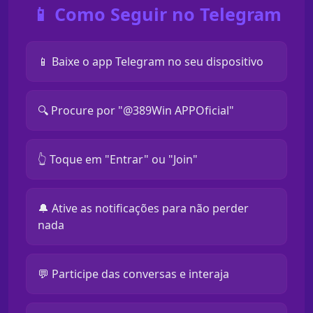
📱 Como Seguir no Telegram
📱 Baixe o app Telegram no seu dispositivo
🔍 Procure por "@389Win APPOficial"
👆 Toque em "Entrar" ou "Join"
🔔 Ative as notificações para não perder
nada
💬 Participe das conversas e interaja