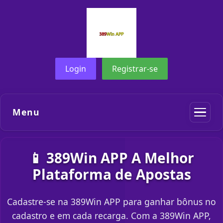
Login
Registrar-se
Menu
📱 389Win APP A Melhor
Plataforma de Apostas
Cadastre-se na 389Win APP para ganhar bônus no
cadastro e em cada recarga. Com a 389Win APP,