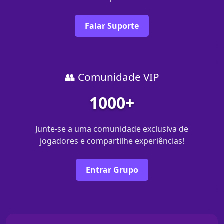
Falar Suporte
👥 Comunidade VIP
1000+
Junte-se a uma comunidade exclusiva de
jogadores e compartilhe experiências!
Entrar Grupo