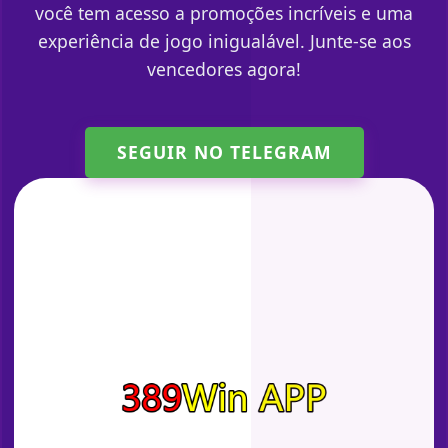
você tem acesso a promoções incríveis e uma
experiência de jogo inigualável. Junte-se aos
vencedores agora!
SEGUIR NO TELEGRAM