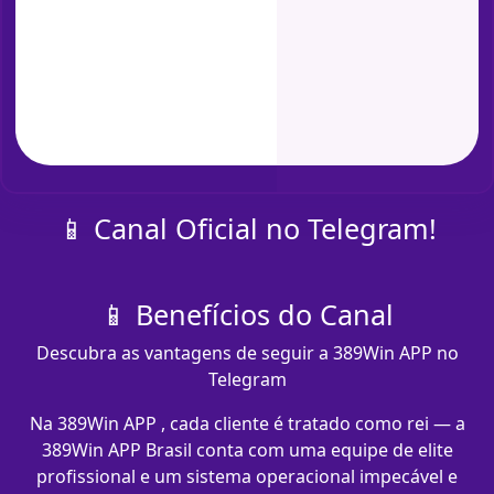
📱 Canal Oficial no Telegram!
📱 Benefícios do Canal
Descubra as vantagens de seguir a 389Win APP no
Telegram
Na 389Win APP , cada cliente é tratado como rei — a
389Win APP Brasil conta com uma equipe de elite
profissional e um sistema operacional impecável e