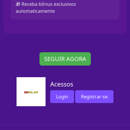
🎁 Receba bônus exclusivos
automaticamente
SEGUIR AGORA
Acessos
Login
Registrar-se