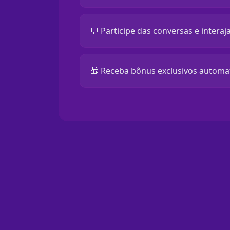
💬 Participe das conversas e interaj
🎁 Receba bônus exclusivos autom