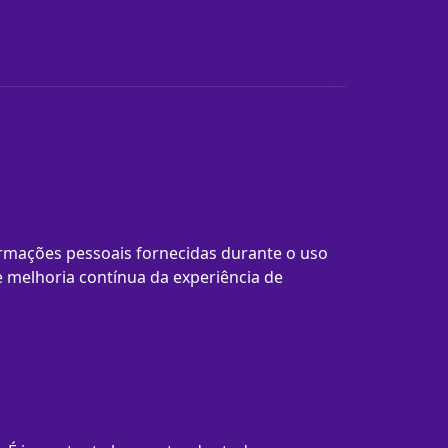
ormações pessoais fornecidas durante o uso
e melhoria contínua da experiência de