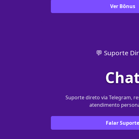
Ver Bônus
💬 Suporte Di
Cha
Suporte direto via Telegram, r
atendimento persona
Falar Suport