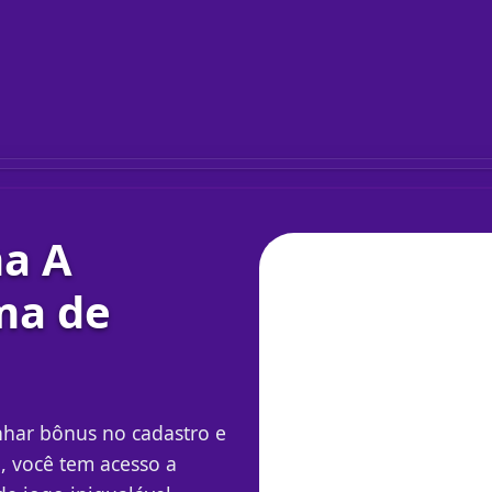
ma A
ma de
nhar bônus no cadastro e
, você tem acesso a