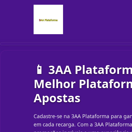
📱 3AA Platafor
Melhor Platafor
Apostas
Cadastre-se na 3AA Plataforma para ga
em cada recarga. Com a 3AA Plataforma