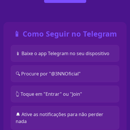
📱 Como Seguir no Telegram
📱 Baixe o app Telegram no seu dispositivo
🔍 Procure por "@3NNOficial"
👆 Toque em "Entrar" ou "Join"
🔔 Ative as notificações para não perder
nada