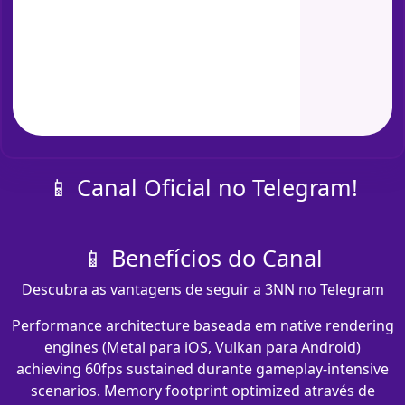
📱 Canal Oficial no Telegram!
📱 Benefícios do Canal
Descubra as vantagens de seguir a 3NN no Telegram
Performance architecture baseada em native rendering
engines (Metal para iOS, Vulkan para Android)
achieving 60fps sustained durante gameplay-intensive
scenarios. Memory footprint optimized através de