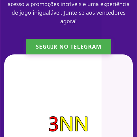
acesso a promoções incríveis e uma experiência
de jogo inigualável. Junte-se aos vencedores
agora!
SEGUIR NO TELEGRAM