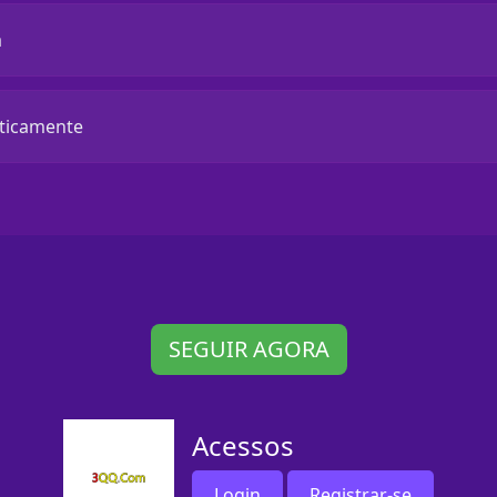
a
aticamente
SEGUIR AGORA
Acessos
Login
Registrar-se