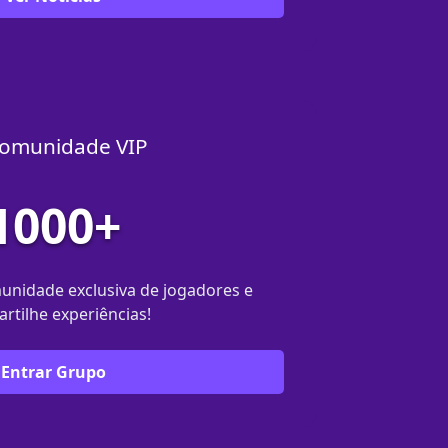
Comunidade VIP
1000+
unidade exclusiva de jogadores e
rtilhe experiências!
Entrar Grupo