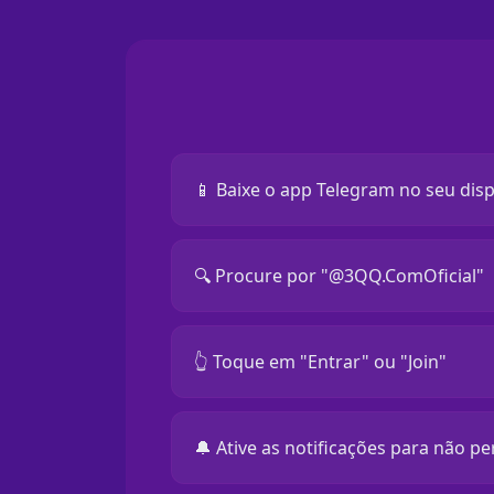
📱 Baixe o app Telegram no seu disp
🔍 Procure por "@3QQ.ComOficial"
👆 Toque em "Entrar" ou "Join"
🔔 Ative as notificações para não p