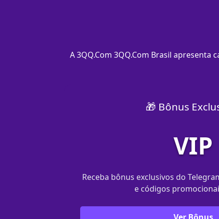
A 3QQ.Com 3QQ.Com Brasil apresenta caç
🎁 Bônus Exclu
VIP
Receba bônus exclusivos do Telegra
e códigos promocionai
Ver Bônus