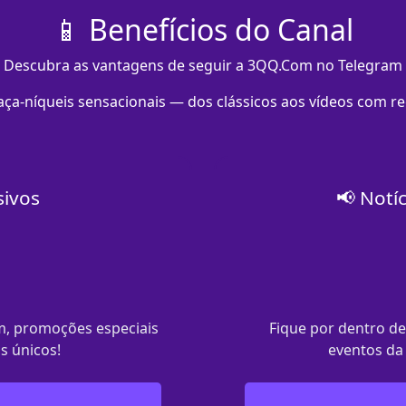
📱 Benefícios do Canal
Descubra as vantagens de seguir a 3QQ.Com no Telegram
a-níqueis sensacionais — dos clássicos aos vídeos com rec
sivos
📢 Notí
m, promoções especiais
Fique por dentro d
s únicos!
eventos da