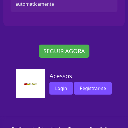
automaticamente
SEGUIR AGORA
Acessos
Login
Registrar-se