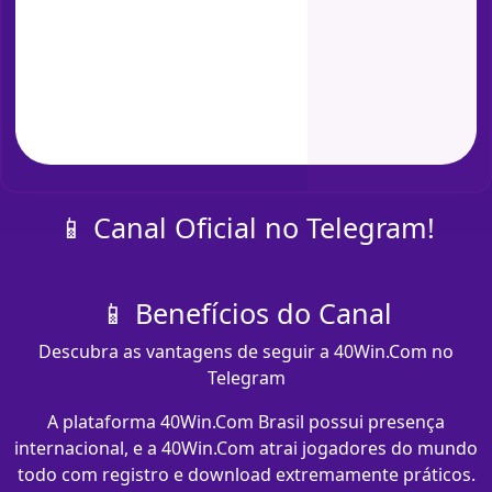
📱 Canal Oficial no Telegram!
📱 Benefícios do Canal
Descubra as vantagens de seguir a 40Win.Com no
Telegram
A plataforma 40Win.Com Brasil possui presença
internacional, e a 40Win.Com atrai jogadores do mundo
todo com registro e download extremamente práticos.