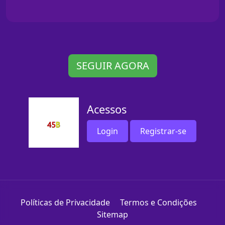
SEGUIR AGORA
Acessos
Login
Registrar-se
Políticas de Privacidade
Termos e Condições
Sitemap