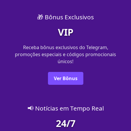
🎁 Bônus Exclusivos
VIP
Receba bônus exclusivos do Telegram,
promoções especiais e códigos promocionais
únicos!
Ver Bônus
📢 Notícias em Tempo Real
24/7