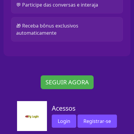
💬 Participe das conversas e interaja
🎁 Receba bônus exclusivos
automaticamente
SEGUIR AGORA
Acessos
Login
Registrar-se