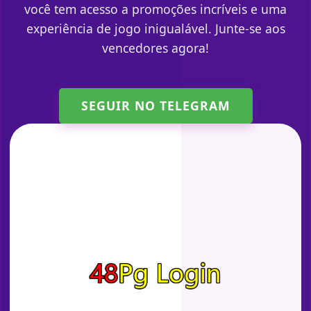
você tem acesso a promoções incríveis e uma
experiência de jogo inigualável. Junte-se aos
vencedores agora!
SEGUIR NO TELEGRAM