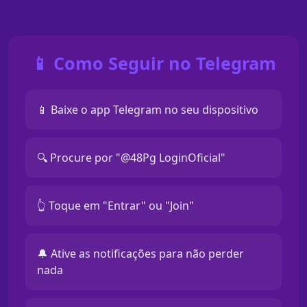
📱 Como Seguir no Telegram
📱 Baixe o app Telegram no seu dispositivo
🔍 Procure por "@48Pg LoginOficial"
👆 Toque em "Entrar" ou "Join"
🔔 Ative as notificações para não perder
nada