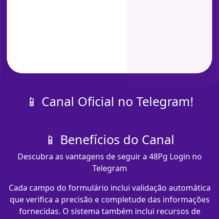
📱 Canal Oficial no Telegram!
📱 Benefícios do Canal
Descubra as vantagens de seguir a 48Pg Login no
Telegram
Cada campo do formulário inclui validação automática
que verifica a precisão e completude das informações
fornecidas. O sistema também inclui recursos de