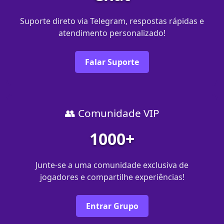
Suporte direto via Telegram, respostas rápidas e
atendimento personalizado!
Falar Suporte
👥 Comunidade VIP
1000+
Junte-se a uma comunidade exclusiva de
jogadores e compartilhe experiências!
Entrar Grupo