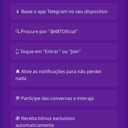
📱 Baixe o app Telegram no seu dispositivo
🔍 Procure por "@48TOficial"
👆 Toque em "Entrar" ou "Join"
🔔 Ative as notificações para não perder
nada
💬 Participe das conversas e interaja
🎁 Receba bônus exclusivos
automaticamente