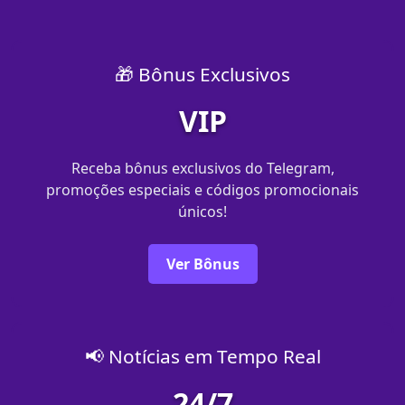
🎁 Bônus Exclusivos
VIP
Receba bônus exclusivos do Telegram,
promoções especiais e códigos promocionais
únicos!
Ver Bônus
📢 Notícias em Tempo Real
24/7