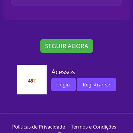
SEGUIR AGORA
Acessos
Login
Registrar-se
Políticas de Privacidade
Termos e Condições