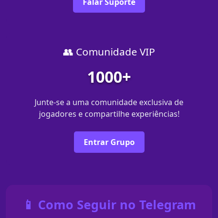
Falar Suporte
👥 Comunidade VIP
1000+
Junte-se a uma comunidade exclusiva de
jogadores e compartilhe experiências!
Entrar Grupo
📱 Como Seguir no Telegram