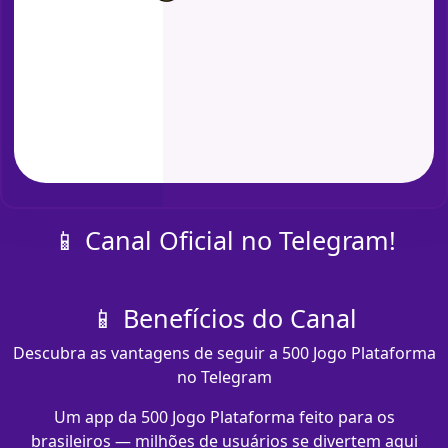
📱 Canal Oficial no Telegram!
📱 Benefícios do Canal
Descubra as vantagens de seguir a 500 Jogo Plataforma
no Telegram
Um app da 500 Jogo Plataforma feito para os
brasileiros — milhões de usuários se divertem aqui