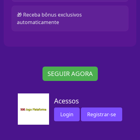
🎁 Receba bônus exclusivos
automaticamente
SEGUIR AGORA
Acessos
Login
Registrar-se