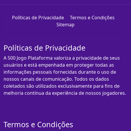
Políticas de Privacidade
Termos e Condições
Sitemap
Políticas de Privacidade
A 500 Jogo Plataforma valoriza a privacidade de seus
usuários e está empenhada em proteger todas as
informações pessoais fornecidas durante o uso de
nossos canais de comunicação. Todos os dados
coletados são utilizados exclusivamente para fins de
melhoria contínua da experiência de nossos jogadores.
Termos e Condições