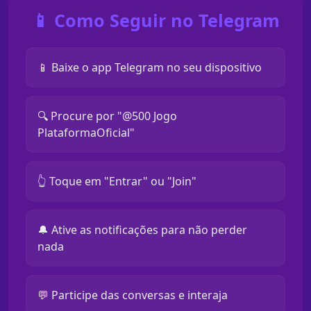
📱 Como Seguir no Telegram
📱 Baixe o app Telegram no seu dispositivo
🔍 Procure por "@500 Jogo
PlataformaOficial"
👆 Toque em "Entrar" ou "Join"
🔔 Ative as notificações para não perder
nada
💬 Participe das conversas e interaja