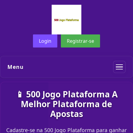
Login
Registrar-se
Menu
📱 500 Jogo Plataforma A
Melhor Plataforma de
Apostas
Cadastre-se na 500 Jogo Plataforma para ganhar