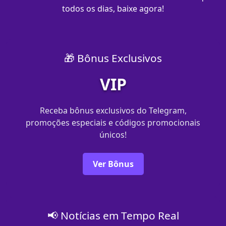
todos os dias, baixe agora!
🎁 Bônus Exclusivos
VIP
Receba bônus exclusivos do Telegram,
promoções especiais e códigos promocionais
únicos!
Ver Bônus
📢 Notícias em Tempo Real