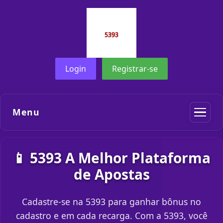
Login
Registrar-se
Menu
📱 5393 A Melhor Plataforma
de Apostas
Cadastre-se na 5393 para ganhar bônus no
cadastro e em cada recarga. Com a 5393, você