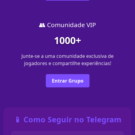
👥 Comunidade VIP
1000+
Junte-se a uma comunidade exclusiva de
jogadores e compartilhe experiências!
Entrar Grupo
📱 Como Seguir no Telegram