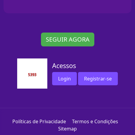
SEGUIR AGORA
Acessos
Login
Registrar-se
Políticas de Privacidade
Termos e Condições
Sitemap