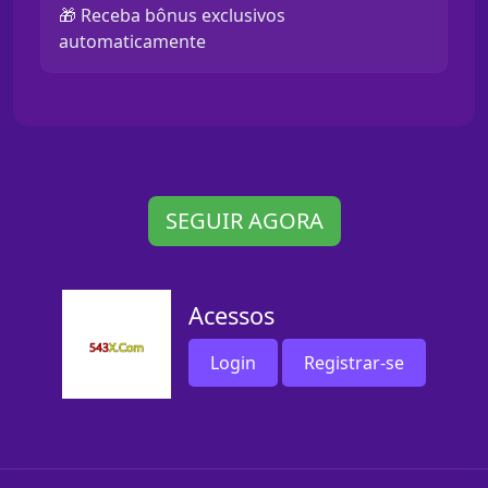
🎁 Receba bônus exclusivos
automaticamente
SEGUIR AGORA
Acessos
Login
Registrar-se