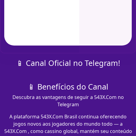
📱 Canal Oficial no Telegram!
📱 Benefícios do Canal
Descubra as vantagens de seguir a 543X.Com no
Telegram
A plataforma 543X.Com Brasil continua oferecendo
jogos novos aos jogadores do mundo todo — a
543X.Com , como cassino global, mantém seu conteúdo