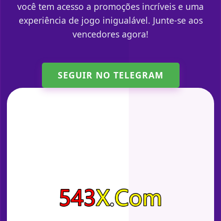
você tem acesso a promoções incríveis e uma
experiência de jogo inigualável. Junte-se aos
vencedores agora!
SEGUIR NO TELEGRAM