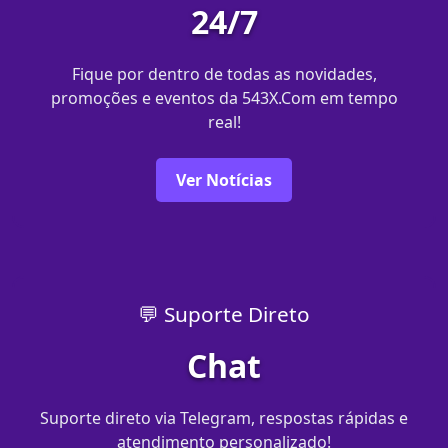
24/7
Fique por dentro de todas as novidades,
promoções e eventos da 543X.Com em tempo
real!
Ver Notícias
💬 Suporte Direto
Chat
Suporte direto via Telegram, respostas rápidas e
atendimento personalizado!