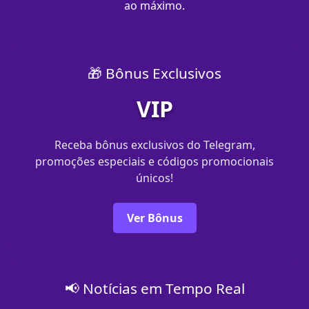
ao máximo.
🎁 Bônus Exclusivos
VIP
Receba bônus exclusivos do Telegram,
promoções especiais e códigos promocionais
únicos!
Ver Bônus
📢 Notícias em Tempo Real