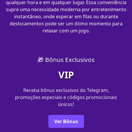
qualquer hora e em qualquer lugar. Essa conveniência
supre uma necessidade moderna por entretenimento
instantâneo, onde esperar em filas ou durante
deslocamentos pode ser um ótimo momento para
relaxar com um jogo.
🎁 Bônus Exclusivos
VIP
Receba bônus exclusivos do Telegram,
promoções especiais e códigos promocionais
únicos!
Ver Bônus