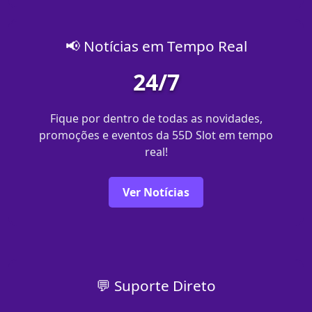
📢 Notícias em Tempo Real
24/7
Fique por dentro de todas as novidades,
promoções e eventos da 55D Slot em tempo
real!
Ver Notícias
💬 Suporte Direto