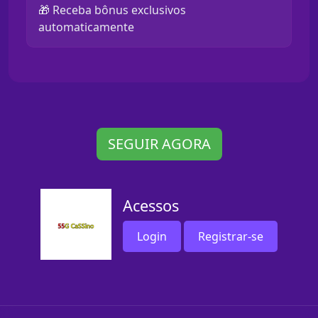
🎁 Receba bônus exclusivos
automaticamente
SEGUIR AGORA
Acessos
Login
Registrar-se