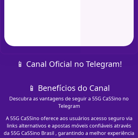
📱 Canal Oficial no Telegram!
📱 Benefícios do Canal
Descubra as vantagens de seguir a 55G CaSSino no
Telegram
A 55G CaSSino oferece aos usuários acesso seguro via
links alternativos e apostas móveis confiáveis através
da 55G CaSSino Brasil , garantindo a melhor experiência