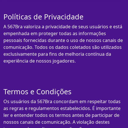
Políticas de Privacidade
A 567Bra valoriza a privacidade de seus usuários e está
empenhada em proteger todas as informações
pessoais fornecidas durante o uso de nossos canais de
comunicação. Todos os dados coletados são utilizados
exclusivamente para fins de melhoria contínua da
experiência de nossos jogadores.
Termos e Condições
Os usuários da 567Bra concordam em respeitar todas
as regras e regulamentos estabelecidos. É importante
ler e entender todos os termos antes de participar de
nossos canais de comunicação. A violação destes