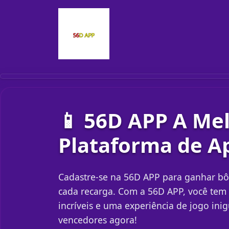
📱 56D APP A Me
Plataforma de A
Cadastre-se na 56D APP para ganhar bô
cada recarga. Com a 56D APP, você tem
incríveis e uma experiência de jogo inig
vencedores agora!