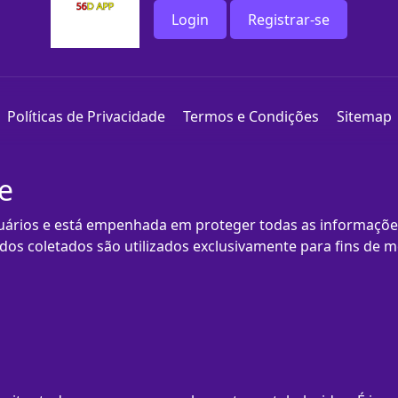
Login
Registrar-se
Políticas de Privacidade
Termos e Condições
Sitemap
de
suários e está empenhada em proteger todas as informaçõe
os coletados são utilizados exclusivamente para fins de m