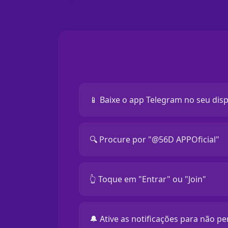
📱 Baixe o app Telegram no seu disp
🔍 Procure por "@56D APPOficial"
👆 Toque em "Entrar" ou "Join"
🔔 Ative as notificações para não p