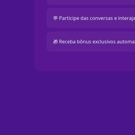
💬 Participe das conversas e interaj
🎁 Receba bônus exclusivos autom