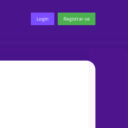
Login
Registrar-se