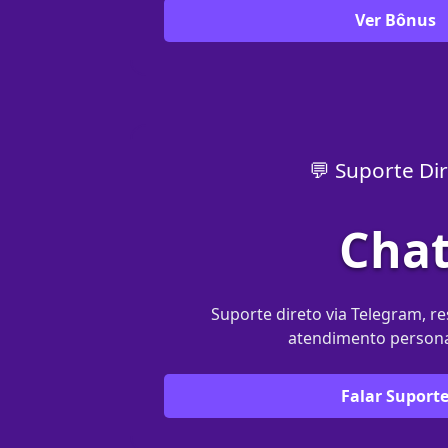
Ver Bônus
💬 Suporte Di
Cha
Suporte direto via Telegram, r
atendimento persona
Falar Suport