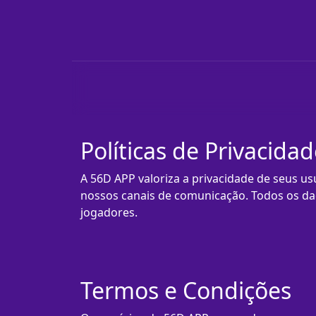
Políticas de Privacida
A 56D APP valoriza a privacidade de seus u
nossos canais de comunicação. Todos os dad
jogadores.
Termos e Condições