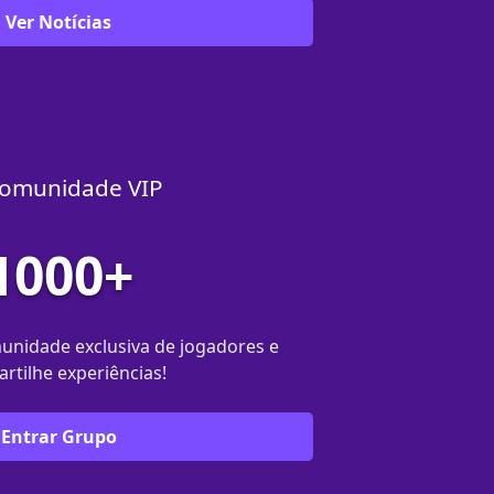
Ver Notícias
Comunidade VIP
1000+
unidade exclusiva de jogadores e
rtilhe experiências!
Entrar Grupo