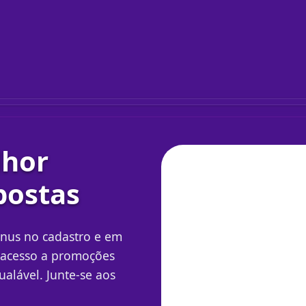
lhor
postas
nus no cadastro e em
 acesso a promoções
ualável. Junte-se aos