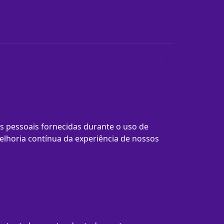
s pessoais fornecidas durante o uso de
elhoria contínua da experiência de nossos