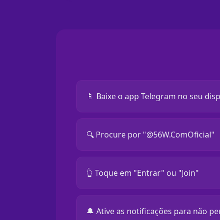
📱 Baixe o app Telegram no seu disp
🔍 Procure por "@56W.ComOficial"
👆 Toque em "Entrar" ou "Join"
🔔 Ative as notificações para não p