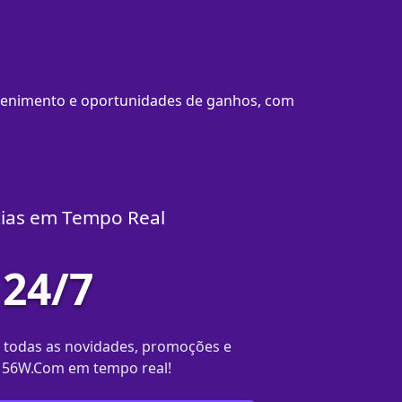
enimento e oportunidades de ganhos, com
cias em Tempo Real
24/7
e todas as novidades, promoções e
 56W.Com em tempo real!