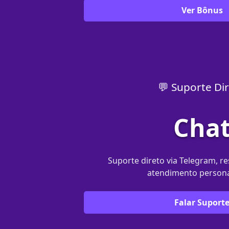
Ver Bônus
💬 Suporte Di
Cha
Suporte direto via Telegram, r
atendimento persona
Falar Suport