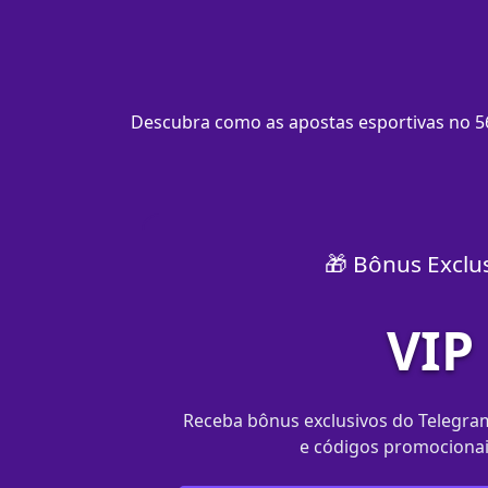
Descubra como as apostas esportivas no
🎁 Bônus Exclu
VIP
Receba bônus exclusivos do Telegra
e códigos promocionai