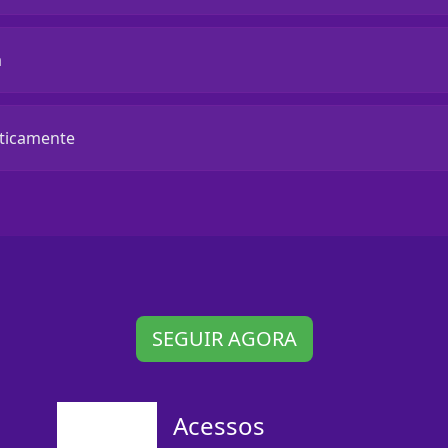
a
aticamente
SEGUIR AGORA
Acessos