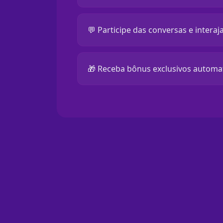
💬 Participe das conversas e interaj
🎁 Receba bônus exclusivos autom