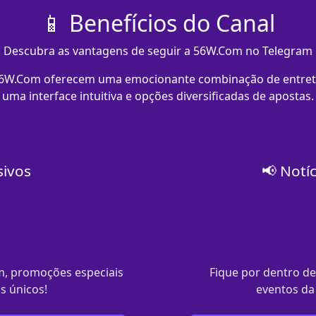
📱 Benefícios do Canal
Descubra as vantagens de seguir a 56W.Com no Telegram
 56W.Com oferecem uma emocionante combinação de entret
uma interface intuitiva e opções diversificadas de apostas.
sivos
📢 Notí
m, promoções especiais
Fique por dentro d
s únicos!
eventos da