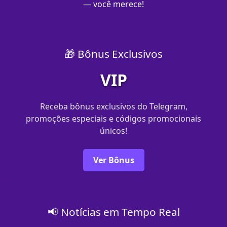
— você merece!
🎁 Bônus Exclusivos
VIP
Receba bônus exclusivos do Telegram,
promoções especiais e códigos promocionais
únicos!
Ver Bônus
📢 Notícias em Tempo Real