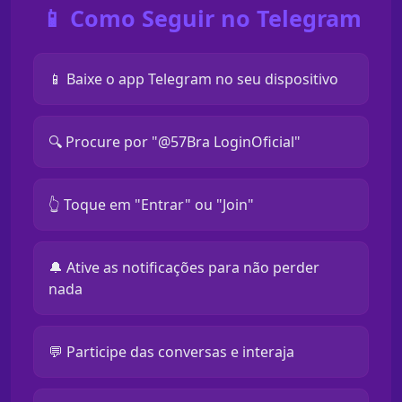
📱 Como Seguir no Telegram
📱 Baixe o app Telegram no seu dispositivo
🔍 Procure por "@57Bra LoginOficial"
👆 Toque em "Entrar" ou "Join"
🔔 Ative as notificações para não perder
nada
💬 Participe das conversas e interaja