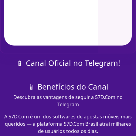
📱 Canal Oficial no Telegram!
📱 Benefícios do Canal
Descubra as vantagens de seguir a 57D.Com no
Telegram
A 57D.Com é um dos softwares de apostas móveis mais
queridos — a plataforma 57D.Com Brasil atrai milhares
de usuários todos os dias.