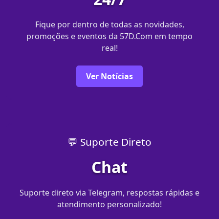
Fique por dentro de todas as novidades,
promoções e eventos da 57D.Com em tempo
real!
Ver Notícias
💬 Suporte Direto
Chat
Suporte direto via Telegram, respostas rápidas e
atendimento personalizado!