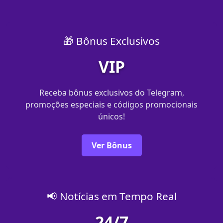
🎁 Bônus Exclusivos
VIP
Receba bônus exclusivos do Telegram,
promoções especiais e códigos promocionais
únicos!
Ver Bônus
📢 Notícias em Tempo Real
24/7