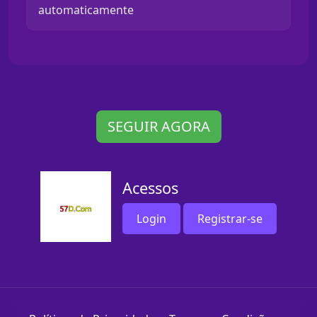
automaticamente
SEGUIR AGORA
Acessos
Login
Registrar-se