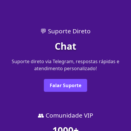
💬 Suporte Direto
Chat
Suporte direto via Telegram, respostas rápidas e
atendimento personalizado!
Falar Suporte
👥 Comunidade VIP
1000+