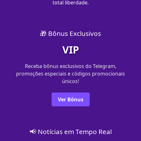
total liberdade.
🎁 Bônus Exclusivos
VIP
Receba bônus exclusivos do Telegram,
promoções especiais e códigos promocionais
únicos!
Ver Bônus
📢 Notícias em Tempo Real