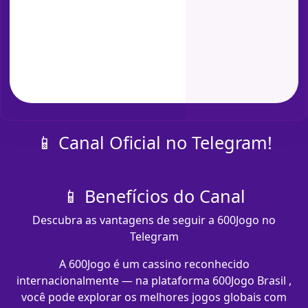
📱 Canal Oficial no Telegram!
📱 Benefícios do Canal
Descubra as vantagens de seguir a 600Jogo no
Telegram
A 600Jogo é um cassino reconhecido
internacionalmente — na plataforma 600Jogo Brasil ,
você pode explorar os melhores jogos globais com