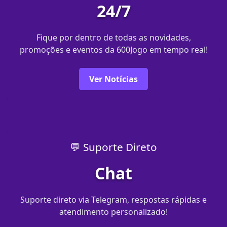
24/7
Fique por dentro de todas as novidades,
promoções e eventos da 600Jogo em tempo real!
Ver Notícias
💬 Suporte Direto
Chat
Suporte direto via Telegram, respostas rápidas e
atendimento personalizado!