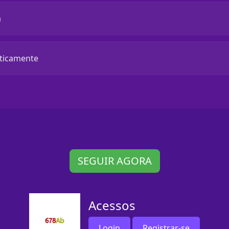
a
aticamente
SEGUIR AGORA
Acessos
Login
Registrar-se