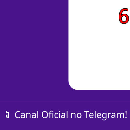
📱 Canal Oficial no Telegram!