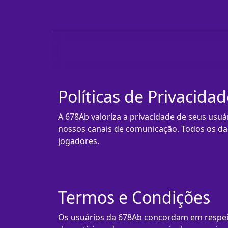
Políticas de Privacida
A 678Ab valoriza a privacidade de seus usu
nossos canais de comunicação. Todos os dad
jogadores.
Termos e Condições
Os usuários da 678Ab concordam em respeita