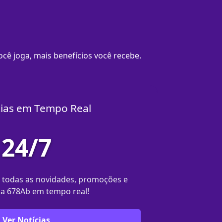
cê joga, mais benefícios você recebe.
cias em Tempo Real
24/7
e todas as novidades, promoções e
a 678Ab em tempo real!
Ver Notícias