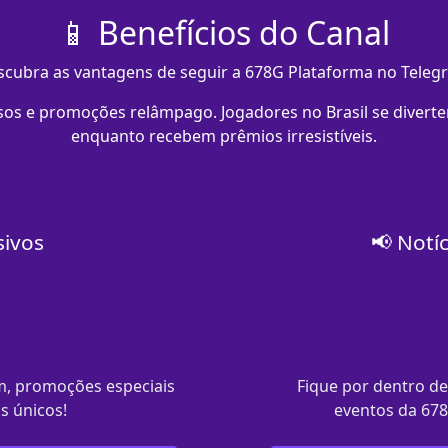
📱 Benefícios do Canal
scubra as vantagens de seguir a 678G Plataforma no Teleg
os e promoções relâmpago. Jogadores no Brasil se diverte
enquanto recebem prêmios irresistíveis.
sivos
📢 Notí
m, promoções especiais
Fique por dentro d
s únicos!
eventos da 67