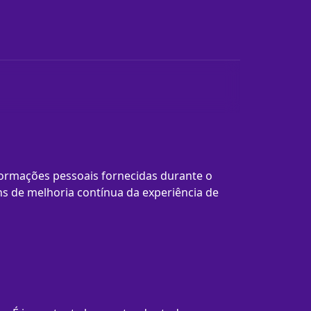
formações pessoais fornecidas durante o
ns de melhoria contínua da experiência de