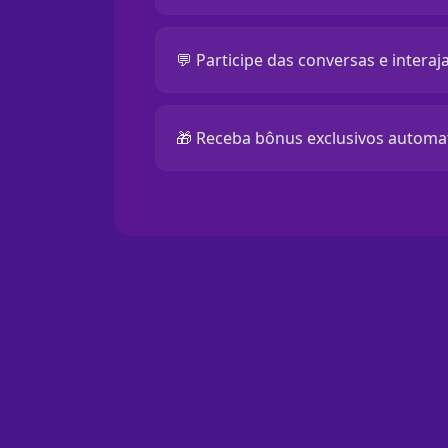
💬 Participe das conversas e interaj
🎁 Receba bônus exclusivos autom