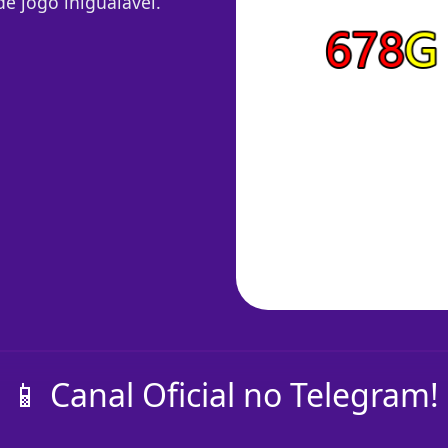
e jogo inigualável.
📱 Canal Oficial no Telegram!