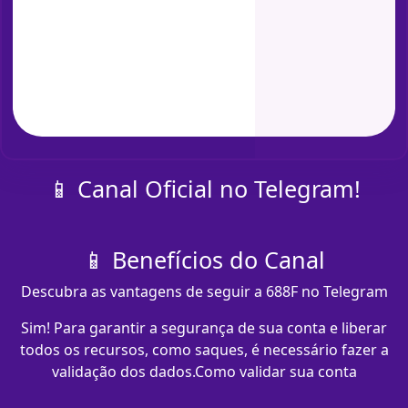
📱 Canal Oficial no Telegram!
📱 Benefícios do Canal
Descubra as vantagens de seguir a 688F no Telegram
Sim! Para garantir a segurança de sua conta e liberar
todos os recursos, como saques, é necessário fazer a
validação dos dados.Como validar sua conta