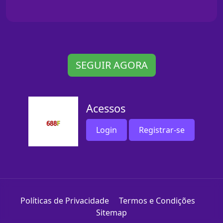
SEGUIR AGORA
Acessos
Login
Registrar-se
Políticas de Privacidade
Termos e Condições
Sitemap