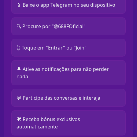
📱 Baixe o app Telegram no seu dispositivo
🔍 Procure por "@688FOficial"
👆 Toque em "Entrar" ou "Join"
🔔 Ative as notificações para não perder
nada
💬 Participe das conversas e interaja
🎁 Receba bônus exclusivos
automaticamente