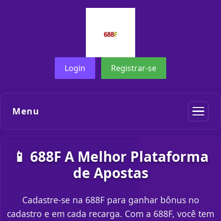
Login
Registrar-se
Menu
📱 688F A Melhor Plataforma
de Apostas
Cadastre-se na 688F para ganhar bônus no
cadastro e em cada recarga. Com a 688F, você tem