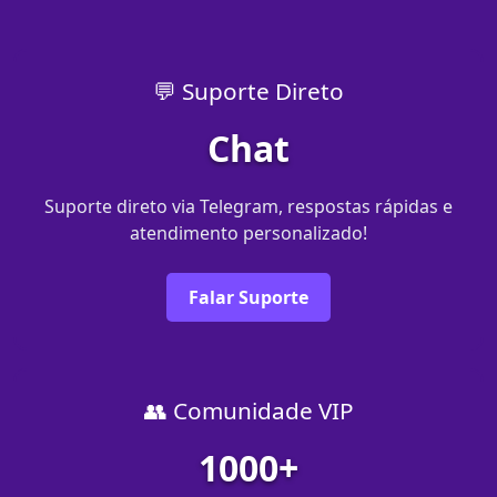
💬 Suporte Direto
Chat
Suporte direto via Telegram, respostas rápidas e
atendimento personalizado!
Falar Suporte
👥 Comunidade VIP
1000+