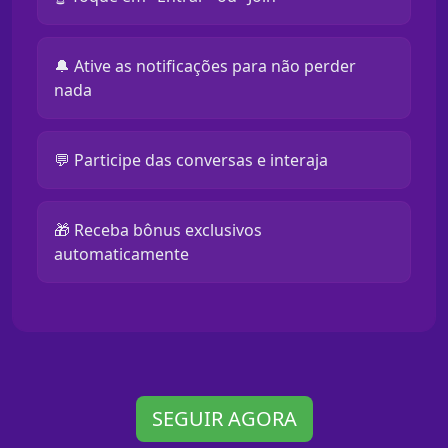
🔔 Ative as notificações para não perder
nada
💬 Participe das conversas e interaja
🎁 Receba bônus exclusivos
automaticamente
SEGUIR AGORA