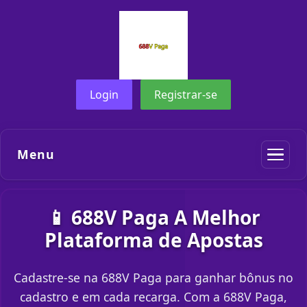
Login
Registrar-se
Menu
📱 688V Paga A Melhor
Plataforma de Apostas
Cadastre-se na 688V Paga para ganhar bônus no
cadastro e em cada recarga. Com a 688V Paga,