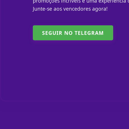
promoções incríveis e uma experiência d
Junte-se aos vencedores agora!
SEGUIR NO TELEGRAM