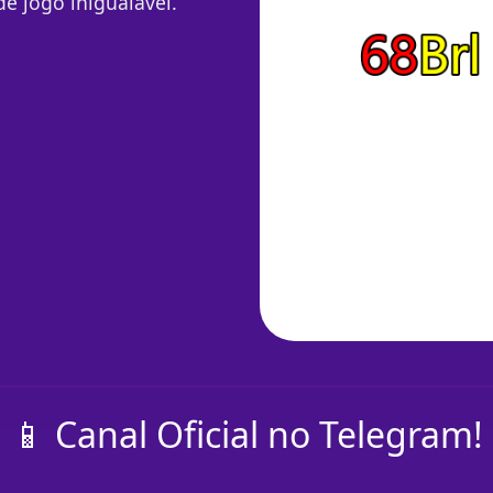
e jogo inigualável.
📱 Canal Oficial no Telegram!