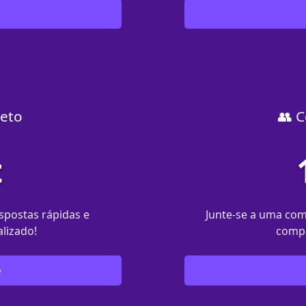
reto
👥 
t
espostas rápidas e
Junte-se a uma com
lizado!
compa
e