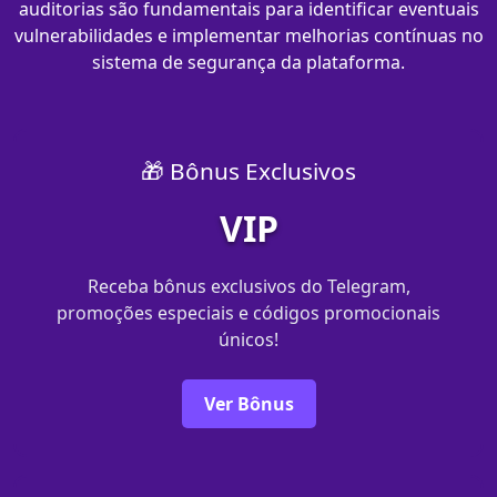
auditorias são fundamentais para identificar eventuais
vulnerabilidades e implementar melhorias contínuas no
sistema de segurança da plataforma.
🎁 Bônus Exclusivos
VIP
Receba bônus exclusivos do Telegram,
promoções especiais e códigos promocionais
únicos!
Ver Bônus