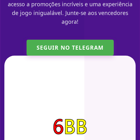
acesso a promoções incríveis e uma experiência
de jogo inigualável. Junte-se aos vencedores
agora!
SEGUIR NO TELEGRAM