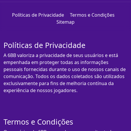
Políticas de Privacidade
Termos e Condições
Sitemap
Políticas de Privacidade
A 6BB valoriza a privacidade de seus usuários e está
empenhada em proteger todas as informações
pessoais fornecidas durante o uso de nossos canais de
comunicação. Todos os dados coletados são utilizados
exclusivamente para fins de melhoria contínua da
experiência de nossos jogadores.
Termos e Condições