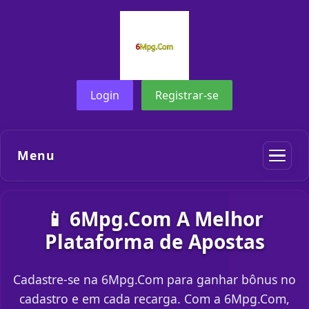
Login
Registrar-se
Menu
📱 6Mpg.Com A Melhor
Plataforma de Apostas
Cadastre-se na 6Mpg.Com para ganhar bônus no
cadastro e em cada recarga. Com a 6Mpg.Com,