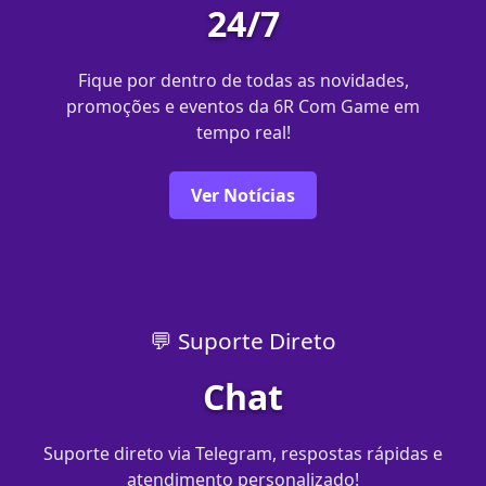
24/7
Fique por dentro de todas as novidades,
promoções e eventos da 6R Com Game em
tempo real!
Ver Notícias
💬 Suporte Direto
Chat
Suporte direto via Telegram, respostas rápidas e
atendimento personalizado!