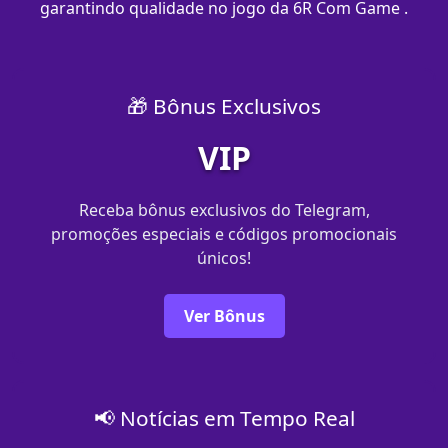
garantindo qualidade no jogo da 6R Com Game .
🎁 Bônus Exclusivos
VIP
Receba bônus exclusivos do Telegram,
promoções especiais e códigos promocionais
únicos!
Ver Bônus
📢 Notícias em Tempo Real