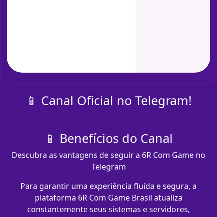
📱 Canal Oficial no Telegram!
📱 Benefícios do Canal
Descubra as vantagens de seguir a 6R Com Game no
Telegram
Para garantir uma experiência fluida e segura, a
plataforma 6R Com Game Brasil atualiza
constantemente seus sistemas e servidores,